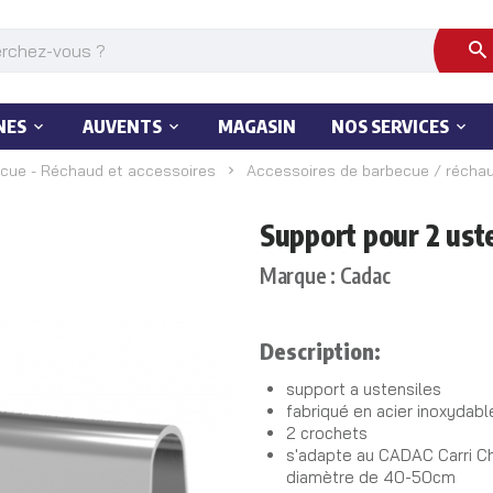
NES
AUVENTS
MAGASIN
NOS SERVICES
cue - Réchaud et accessoires
Accessoires de barbecue / récha
Support pour 2 ust
Marque : Cadac
Description:
support a ustensiles
fabriqué en acier inoxydabl
2 crochets
s'adapte au CADAC Carri Che
diamètre de 40-50cm