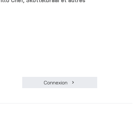
rillo Chef, Skottelbraai et autres
Connexion