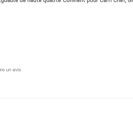
xydable de haute qualité
.
Convient pou
r Carri Chef, G
re un avis