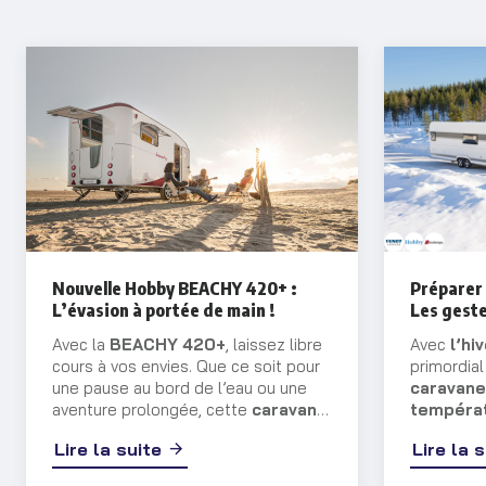
Nouvelle Hobby BEACHY 420+ :
Préparer 
L’évasion à portée de main !
Les geste
Avec la
BEACHY 420+
, laissez libre
Avec
l’hi
cours à vos envies. Que ce soit pour
primordia
une pause au bord de l’eau ou une
caravane
aventure prolongée, cette
caravane
températ
vous transporte dans un univers
entreposi
Lire la suite
Lire la 
mêlant sérénité et charme balnéaire.
vous contin
précautio