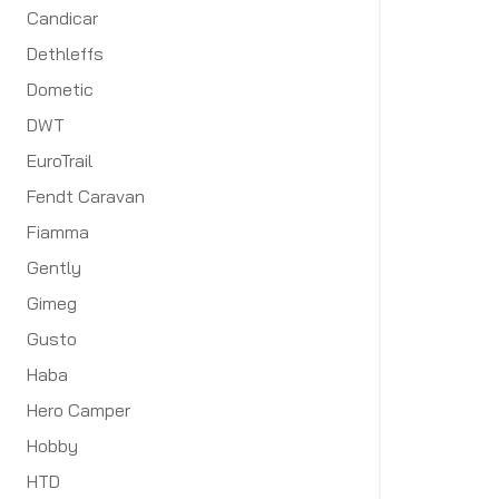
Candicar
Dethleffs
Dometic
DWT
EuroTrail
Fendt Caravan
Fiamma
Gently
Gimeg
Gusto
Haba
Hero Camper
Hobby
HTD