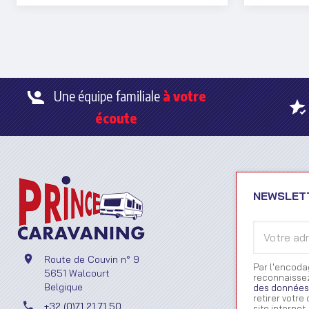
préserver
désagrém
Une équipe familiale
à votre
écoute
NEWSLET
Votre
adresse
e-
Route de Couvin n° 9
Par l'encoda
mail
5651 Walcourt
reconnaissez
Belgique
des données
retirer votr
+32 (0)71 21 71 50
site internet.