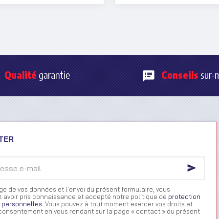
 son état et éviter les
ents liés au gel.
Qualité
garantie
Conseils
sur-
TER
ge de vos données et l'envoi du présent formulaire, vous
 avoir pris connaissance et accepté notre politique de
protection
 personnelles
. Vous pouvez à tout moment exercer vos droits et
e consentement en vous rendant sur la page « contact » du présent