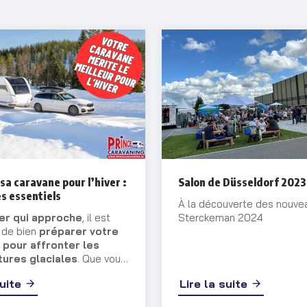
sa caravane pour l’hiver :
Salon de Düsseldorf 2023
s essentiels
À la découverte des nouve
ver qui approche
, il est
Sterckeman 2024
l de bien
préparer votre
 pour affronter les
ures glaciales
. Que vous
ez votre véhicule ou que
suite
Lire la suite
uiez à l’utiliser, certaines
ns s’imposent pour