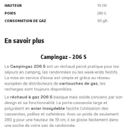
HAUTEUR
19 CM
POIDS
280 G
CONSOMATION DE GAZ
90 g/h
En savoir plus
Campingaz - 206 S
Le
Campingaz 206 S
est un réchaud percé pratique pour les
séjours en camping, les randonnées ou les week-ends festifs.
La mise en service d'essai est simple et grâce au réseau
européen de distributeurs de
cartouches de gaz
, les
recharges sont toujours disponibles.
Le
réchaud à gaz 206 S
basique mais solide convainc par son
design et sa fonctionnalité. Le porte-casserole large et
polyvalent en
acier inoxydable
facilite l'utilisation des
casseroles, poêles et cafetières. Avec un poids de seulement
280 g pour une hauteur de 19 cm, il se glisse facilement dans
une poche de votre sac de randonnée.