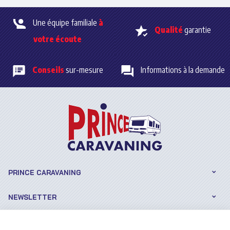
son état et éviter les
désagréments liés au gel.
Une équipe familiale
à
Qualité
garantie
votre écoute
Conseils
sur-mesure
Informations à la demande
PRINCE CARAVANING
NEWSLETTER
SUIVEZ-NOUS