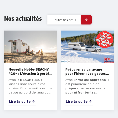
Nos actualités
Toutes nos actus
Nouvelle Hobby BEACHY
Préparer sa caravane
420+ : L’évasion à portée
pour l’hiver : Les gestes
de main !
essentiels
Avec la
BEACHY 420+
,
Avec
l’hiver qui approche
, il
laissez libre cours à vos
est primordial de bien
envies. Que ce soit pour une
préparer votre caravane
pause au bord de l’eau ou
pour affronter les
une aventure prolongée,
températures glaciales
.
cette
caravane
vous
Que vous entreposiez votre
Lire la suite
Lire la suite
transporte dans un univers
véhicule ou que vous
mêlant sérénité et charme
continuiez à l’utiliser,
balnéaire.
certaines précautions
s’imposent pour
préserver