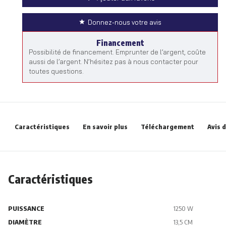
Donnez-nous votre avis
Financement
Possibilité de financement. Emprunter de l’argent, coûte
aussi de l’argent. N’hésitez pas à nous contacter pour
toutes questions.
Caractéristiques
En savoir plus
Téléchargement
Avis 
Caractéristiques
PUISSANCE
1250 W
DIAMÈTRE
13,5 CM