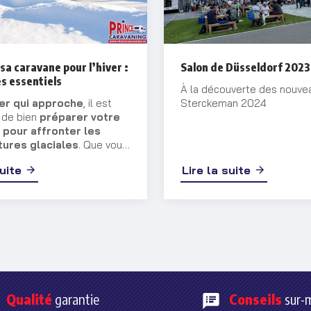
sa caravane pour l’hiver :
Salon de Düsseldorf 2023
s essentiels
À la découverte des nouve
ver qui approche
, il est
Sterckeman 2024
l de bien
préparer votre
 pour affronter les
ures glaciales
. Que vous
ez votre véhicule ou que
suite
Lire la suite
uiez à l’utiliser, certaines
ns s’imposent pour
 son état et éviter les
ents liés au gel.
Qualité
garantie
Conseils
sur-