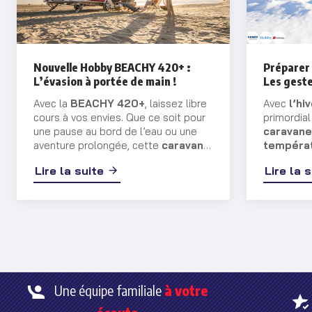
Nouvelle Hobby BEACHY 420+ :
Préparer 
L’évasion à portée de main !
Les geste
Avec la
BEACHY 420+
, laissez libre
Avec
l’hi
cours à vos envies. Que ce soit pour
primordia
une pause au bord de l’eau ou une
caravane
aventure prolongée, cette
caravane
températ
vous transporte dans un univers
entreposi
Lire la suite
Lire la 
mêlant sérénité et charme balnéaire.
vous contin
précautio
préserver
désagrém
Une équipe familiale
à votre