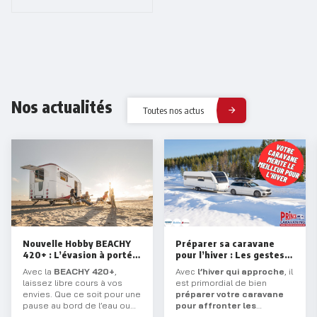
Nos actualités
Toutes nos actus
Nouvelle Hobby BEACHY
Préparer sa caravane
420+ : L’évasion à portée
pour l’hiver : Les gestes
de main !
essentiels
Avec la
BEACHY 420+
,
Avec
l’hiver qui approche
, il
laissez libre cours à vos
est primordial de bien
envies. Que ce soit pour une
préparer votre caravane
pause au bord de l’eau ou
pour affronter les
une aventure prolongée,
températures glaciales
.