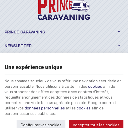
PRINCE CARAVANING
NEWSLETTER
SUIVEZ-NOUS
Une expérience unique
INFORMATIONS
Nous sommes soucieux de vous offrir une navigation sécurisée et
personnalisable. Nous utilisons à cette fin des
cookies
afin de
vous proposer des offres adaptées à vos centres d’intérêt,
recueillir anonymement des données de statistiques et vous
permettre une visite la plus agréable possible. Google pourrait
utiliser vos
données personnelles
et les
cookies
afin de
Prince Caravaning | N° d'entreprise : 0465.071.844 |
Mentions légales &
personnaliser ses publicités.
Contact
|
Conditions générales
Conditions d'utilisation du site web
|
Cookies
|
Données personnelles
|
Traitement de vos données par Google
Configurer vos cookies
Accepter tous les cookies