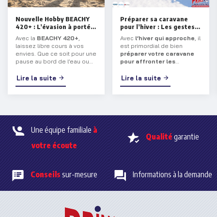
Nouvelle Hobby BEACHY
Préparer sa caravane
420+ : L’évasion à portée
pour l’hiver : Les gestes
de main !
essentiels
Avec la
BEACHY 420+
,
Avec
l’hiver qui approche
, il
laissez libre cours à vos
est primordial de bien
envies. Que ce soit pour une
préparer votre caravane
pause au bord de l’eau ou
pour affronter les
une aventure prolongée,
températures glaciales
.
cette
caravane
vous
Que vous entreposiez votre
Lire la suite
Lire la suite
transporte dans un univers
véhicule ou que vous
mêlant sérénité et charme
continuiez à l’utiliser,
balnéaire.
certaines précautions
s’imposent pour
préserver
son état et éviter les
désagréments liés au gel.
Une équipe familiale
à
Qualité
garantie
votre écoute
Conseils
sur-mesure
Informations à la demande