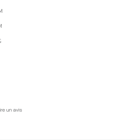
CM
M
G
re un avis