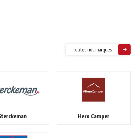
Toutes nos marques
Sterckeman
Hero Camper