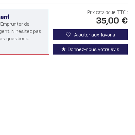
Prix catalogue TTC :
ment
35,00 €
. Emprunter de
rgent. N’hésitez pas
Ajouter aux favoris
es questions.
Donnez-nous votre avis