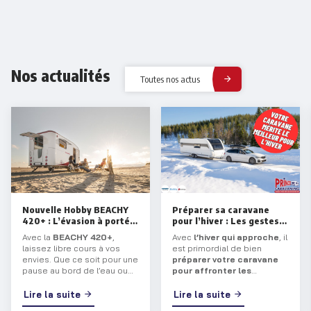
Nos actualités
Toutes nos actus
Nouvelle Hobby BEACHY
Préparer sa caravane
420+ : L’évasion à portée
pour l’hiver : Les gestes
de main !
essentiels
Avec la
BEACHY 420+
,
Avec
l’hiver qui approche
, il
laissez libre cours à vos
est primordial de bien
envies. Que ce soit pour une
préparer votre caravane
pause au bord de l’eau ou
pour affronter les
une aventure prolongée,
températures glaciales
.
cette
caravane
vous
Que vous entreposiez votre
Lire la suite
Lire la suite
transporte dans un univers
véhicule ou que vous