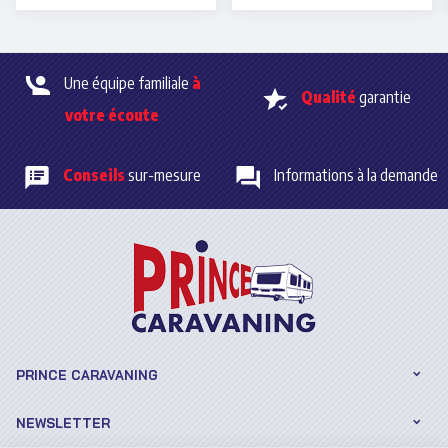
mêlant sérénité et charme
continuiez à l’utiliser,
balnéaire.
certaines précautions
s’imposent pour
préserver
son état et éviter les
désagréments liés au gel.
Une équipe familiale
à
Qualité
garantie
votre écoute
Conseils
sur-mesure
Informations à la demande
PRINCE CARAVANING
NEWSLETTER