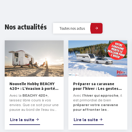
Nos actualités
Toutes nos actus
Nouvelle Hobby BEACHY
Préparer sa caravane
420+ : L’évasion à portée
pour l’hiver : Les gestes
de main !
essentiels
Avec la
BEACHY 420+
,
Avec
l’hiver qui approche
, il
laissez libre cours à vos
est primordial de bien
envies. Que ce soit pour une
préparer votre caravane
pause au bord de l’eau ou
pour affronter les
une aventure prolongée,
températures glaciales
.
cette
caravane
vous
Que vous entreposiez votre
Lire la suite
Lire la suite
transporte dans un univers
véhicule ou que vous
mêlant sérénité et charme
continuiez à l’utiliser,