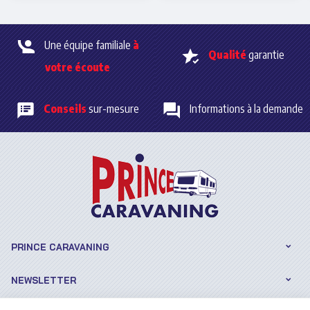
balnéaire.
certaines précautions
s’imposent pour
préserver
son état et éviter les
désagréments liés au gel.
Une équipe familiale
à
Qualité
garantie
votre écoute
Conseils
sur-mesure
Informations à la demande
PRINCE CARAVANING
NEWSLETTER