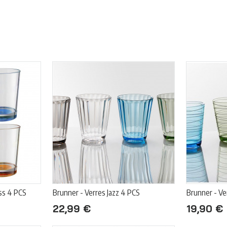
ass 4 PCS
Brunner - Verres Jazz 4 PCS
Brunner - V
22,99 €
19,90 €