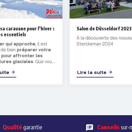
sa caravane pour l’hiver :
Salon de Düsseldorf 2023
s essentiels
À la découverte des nouve
ver qui approche
, il est
Sterckeman 2024
l de bien
préparer votre
 pour affronter les
ures glaciales
. Que vous
ez votre véhicule ou que
suite
Lire la suite
uiez à l’utiliser, certaines
ns s’imposent pour
 son état et éviter les
ents liés au gel.
Qualité
garantie
Conseils
sur-