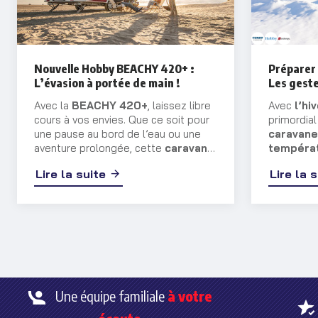
Nouvelle Hobby BEACHY 420+ :
Préparer 
L’évasion à portée de main !
Les geste
Avec la
BEACHY 420+
, laissez libre
Avec
l’hi
cours à vos envies. Que ce soit pour
primordia
une pause au bord de l’eau ou une
caravane
aventure prolongée, cette
caravane
températ
vous transporte dans un univers
entreposi
Lire la suite
Lire la 
mêlant sérénité et charme balnéaire.
vous contin
précautio
préserver
désagrém
Une équipe familiale
à votre