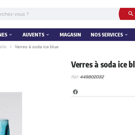
NES
AUVENTS
MAGASIN
NOS SERVICES
elle
Verres à soda ice blue
Verres à soda ice b
Réf:
449802032